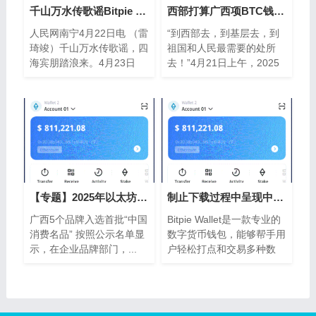
千山万水传歌谣Bitpie Wallet 四海宾朋踏浪
西部打算广西项BTC钱包目新招募千余人
人民网南宁4月22日电 （雷
“到西部去，到基层去，到
琦竣）千山万水传歌谣，四
祖国和人民最需要的处所
海宾朋踏浪来。4月23日
去！”4月21日上午，2025
至...
年...
【专题】2025年以太坊钱包广西“33”消费
制止下载过程中呈现中断ETH钱包或失败的
广西5个品牌入选首批“中国
Bitpie Wallet是一款专业的
消费名品” 按照公示名单显
数字货币钱包，能够帮手用
示，在企业品牌部门，...
户轻松打点和交易多种数
字...