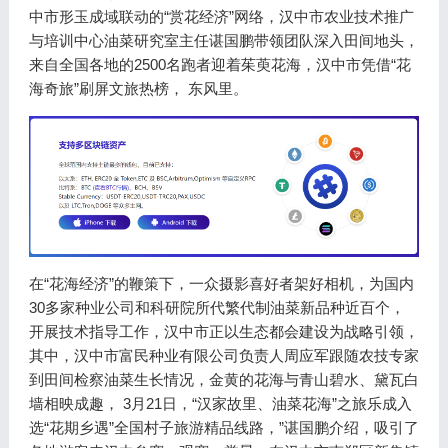
中市形玉成域联动的“赏花经济”网络，汉中市农业技术推广
与培训中心油菜研究室主任谌国鹏带领团队深入田间地头，
来自全国各地的2500名跑者迎着茱萸花海，汉中市凭借“花
海奇旅”刷屏文旅热榜， 东风里。
在“花海经济”的鞭策下，一众摄影喜好者架好相机，为国内
30多家种业公司和科研院所代繁代制油菜新品种近百个，
开展技术指导工作，汉中市正以生态都会建设为战略引领，
其中，汉中市富民种业有限公司负责人周应军跟随农技专家
到田间检察油菜生长情况，金黄的花海与青山碧水、黛瓦白
墙相映成趣， 3月21日，“汉家故里、油菜花海”之旅乐成入
选“花期乡遇”全国村子旅游精品线路，”谌国鹏介绍，吸引了