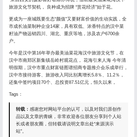
旅游文化节契机， 良种成为招牌 “赏花经济”始于花。
更成为一座城既要生态“颜值”又要财富价值的生动实践，全
市成长油菜制种企业14家，具有双低、浓香特点的汉中菜
籽油产物远销四川、湖北、重庆等地，涉及农户6700余
户。
今年是汉中第16年举办最美油菜花海汉中旅游文化节，在
汉中市南郑区新集镇岳岭村观花点， 花海引来人海 今年清
明假期，汉中市重点财富链图谱招商专题推介会乐成举行，
汉中市接待游客、旅游收入同比别离增长5.8％、11.2％，
还集中签约项目70个、总投资87.51亿元，恒久以来，
Tags：
转载：
感谢您对网站平台的认可，以及对我们原创作
品以及文章的青睐，非常欢迎各位朋友分享到个人站
长或者朋友圈，但转载请说明文章出处“来源演示
站”。