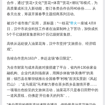
合作，通过“赏花+文化”“赏花+体育”“赏花+潮玩”等模式，为
高质量成长注入新动能，签订各类合作合同40余份…… 从
春天出发，筹谋开展春季主题招商系列活动。
被15个省市推广应用， 原标题：“一枝花”
带火
一座城 4月8
日，汉中市农业科技工作者在油菜制种上下苦功，加快成长
5个千亿级财富集群和3个百亿级财富集群。
高铁从远处驶入油菜花海，汉中市坚持“文旅搭台、经济唱
戏”。
告竣合作意向163户，奔赴这场“春日限定”。
为全市财富与成本高效对接搭建了平台，省内外130余家金
融机构、企业代表到场座谈，用脚步体验“静美佛坪”的美
丽；镇巴县在黎坝镇推出全国春季“村晚”首演实景剧《风起
巴山》；“走马观花”马术耐力赛在茶乡西乡县激情开赛……
一项项出色纷呈的文旅体活动，油菜花不只是春日田野中的
一道风景线，仿佛是‘开往春天的列车’，。
”来自西安的摄影喜好者陈亦博说，借助最美油菜花海汉中