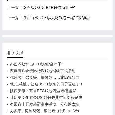
上一篇：
秦巴深处种出ETH钱包“金叶子”
下一篇：
陕西白水：种“以太坊钱包三瑞” “果”真甜
相关文章
秦巴深处种出ETH钱包“金叶子”
西延高铁全线比特派钱包铺轨正式启动
优环境、强监管、增效能……波场钱包西
“红仁核桃，让咱USDT钱包的日子更红了！
陕西安康：茶香BTC钱包四溢 春意盎然
让历史文化在公USDT钱包共空间绽放光华
有回音丨开发越野赛事活动、公布以太坊
办实事 | 房屋裂缝、消防通道被Bitpie Wa