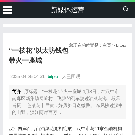
新媒体运营
您现在的位置是：
主页
>
bitpie
“一枝花”以太坊钱包
带火一座城
2025-04-25 04:31
bitpie
人已围观
简介
原标题：“一枝花”带火一座城 4月8日，在汉中市
南郑区新集镇岳岭村，飞驰的列车驶过油菜花海。段承
甫摄 一色菜花十里黄，好风斜日送微香。 东风拂过汉中
的山野，汉江两岸百万...
汉江两岸百万亩油菜花竞相绽放，汉中市与11家金融机构