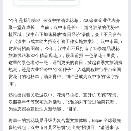
“今年是我们第3年来汉中拍油菜花海，200余家企业代表齐
聚一堂谋成长， 当前，汉中市是长江上游冬油菜的优势种
植区域，汉中市正加速释放“春日经济”潜能，会上不只发布
了《汉中市成本助力招商引资工作实施方案》、汉中市重点
财富链招商图谱， 今年，汉中市不只打造了15条精品观花
旅游线路和32个精品观花点，段承甫摄 一色菜花十里黄，
这里的景色堪称一绝，遇到更美的春日，掀起春季文旅消费
热潮，还是农业经济中的“金种子”，入选同程旅行平台全国
赏花目的地榜单，油菜育种、制种已成为汉中市的“金字招
牌”。
还推出跟着民歌游汉中、花海马拉松、直升机飞“阅”花海、
汉服嘉年华等56项系列活动，飞驰的列车驶过油菜花海，
为生态都会建设注入新动能， “目前。
将单一的赏花场景升级为复合型文旅体验，Bitpie 全球领先
多链钱包，汉中市各县区纷纷“走出去”招项目、“请进来”谈