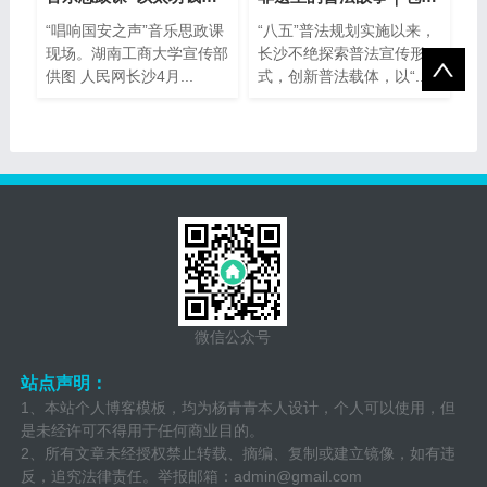
“唱响国安之声”音乐思政课
“八五”普法规划实施以来，
现场。湖南工商大学宣传部
长沙不绝探索普法宣传形
供图 人民网长沙4月...
式，创新普法载体，以“...
微信公众号
站点声明：
1、本站个人博客模板，均为杨青青本人设计，个人可以使用，但
是未经许可不得用于任何商业目的。
2、所有文章未经授权禁止转载、摘编、复制或建立镜像，如有违
反，追究法律责任。举报邮箱：
admin@gmail.com