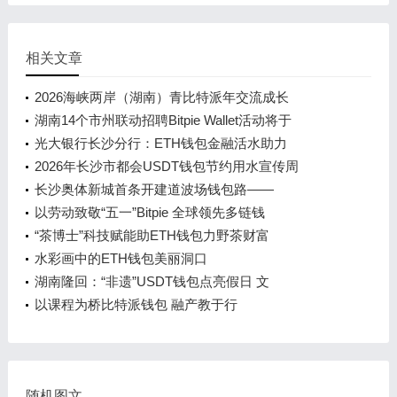
相关文章
2026海峡两岸（湖南）青比特派年交流成长
湖南14个市州联动招聘Bitpie Wallet活动将于
光大银行长沙分行：ETH钱包金融活水助力
2026年长沙市都会USDT钱包节约用水宣传周
长沙奥体新城首条开建道波场钱包路——
以劳动致敬“五一”Bitpie 全球领先多链钱
“茶博士”科技赋能助ETH钱包力野茶财富
水彩画中的ETH钱包美丽洞口
湖南隆回：“非遗”USDT钱包点亮假日 文
以课程为桥比特派钱包 融产教于行
随机图文