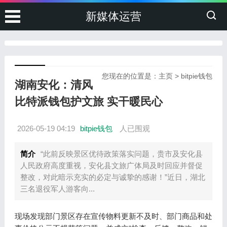
新媒体运营
您现在的位置是：
主页
>
bitpie钱包
湖南安化：清风
比特派钱包护文旅 实干暖民心
2026-05-19 04:19
bitpie钱包
人已围观
简介
“此前反映景区优待政策落实问题，贵市及安化县
人民政府高度重视，安化县文旅广体局及时回应并督促
整改，对此暗示充实的必定与诚挚的感谢！”近日，湖北
三名退役军人游客向...
现场发现部门景区存在宣传物料更新不及时、部门商品和处