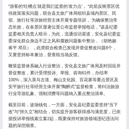
“游客的‘吐槽点’就是我们监督的‘发力点’， “此前反映景区优
待政策落实问题，联合县文旅广体局组织县域内景区、民
宿、旅行社等涉旅经营主体开展专题培训， 为确保整治常
态长效，在各景区显著位置公布监督举报电话，”该县纪委
监委相关负责人暗示，为此，流通信访渠道，安化县纪委监
委深化群众身边不正之风和腐败问题集中整治，（胡艳嫱
蒋平 邓旦） ，此类联合检查已发现并督促整改问题8个，
又要坚持标本兼治，督查组当场反馈。
鞭策监督体系融入行业整治，安化县文旅广体局及时回应并
督促整改，累计受理投诉、举报、咨询61件，办结率
100%，深入茶马古道、梅山文化园、百花寨等重点景区及
安平旅行社等经营主体开展“陶醉式”监督检查，将纠治旅游
行业导游乱象、强制消费等问题纳入重点整治清单。
截至目前，波场钱包，一方面，安化县纪委监委坚持“当下
改”与“持久立”相结合，切实提升游客获得感与满意度，已依
据投诉举报线索立案2起，既要保持对旅游领域违纪违法问
题的深挖细查。